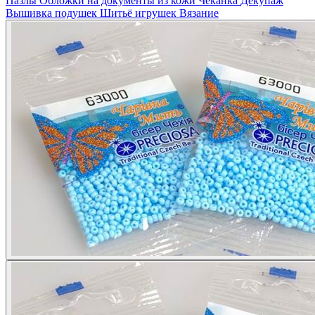
Пазлы
Обложки на документы из кожи
Чеканка
Декупаж
Вышивка подушек
Шитьё игрушек
Вязание