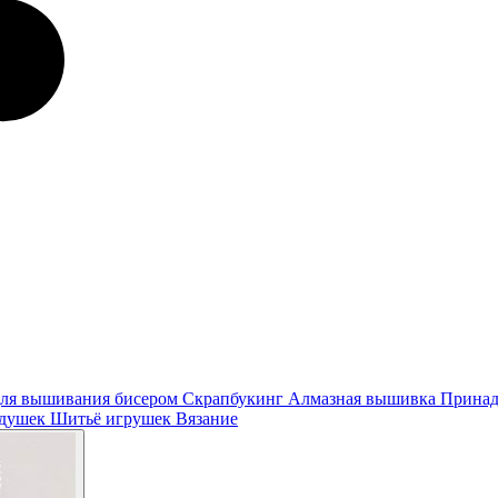
ля вышивания бисером
Скрапбукинг
Алмазная вышивка
Принад
одушек
Шитьё игрушек
Вязание