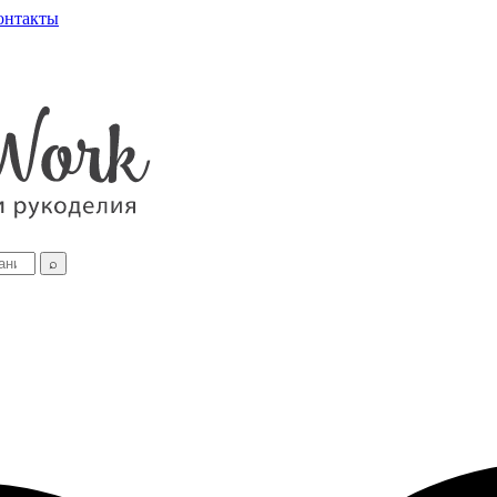
онтакты
⌕