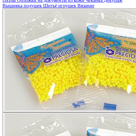
Пазлы
Обложки на документы из кожи
Чеканка
Декупаж
Вышивка подушек
Шитьё игрушек
Вязание