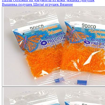
Пазлы
Обложки на документы из кожи
Чеканка
Декупаж
Вышивка подушек
Шитьё игрушек
Вязание