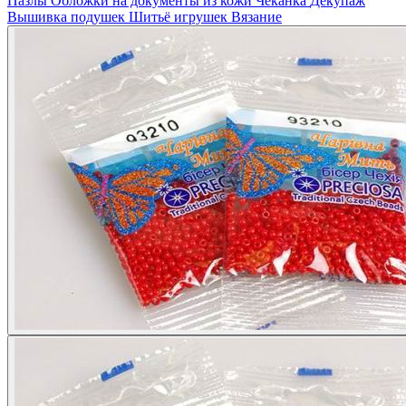
Пазлы
Обложки на документы из кожи
Чеканка
Декупаж
Вышивка подушек
Шитьё игрушек
Вязание