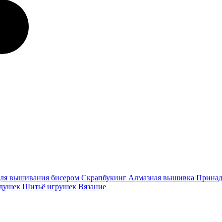
ля вышивания бисером
Скрапбукинг
Алмазная вышивка
Принад
одушек
Шитьё игрушек
Вязание