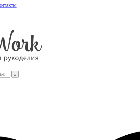
онтакты
⌕