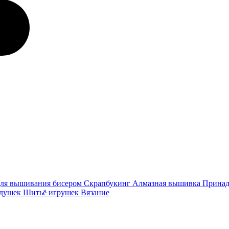
ля вышивания бисером
Скрапбукинг
Алмазная вышивка
Принад
одушек
Шитьё игрушек
Вязание