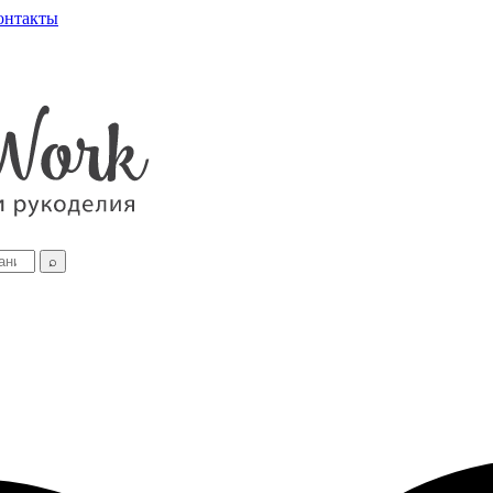
онтакты
⌕