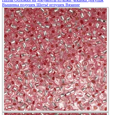
Пазлы
Обложки на документы из кожи
Чеканка
Декупаж
Вышивка подушек
Шитьё игрушек
Вязание