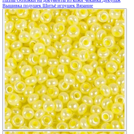
Пазлы
Обложки на документы из кожи
Чеканка
Декупаж
Вышивка подушек
Шитьё игрушек
Вязание