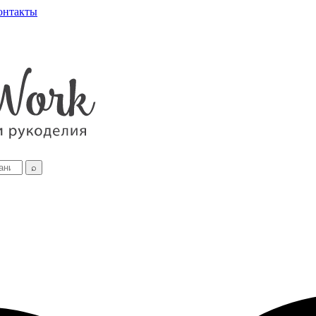
онтакты
⌕