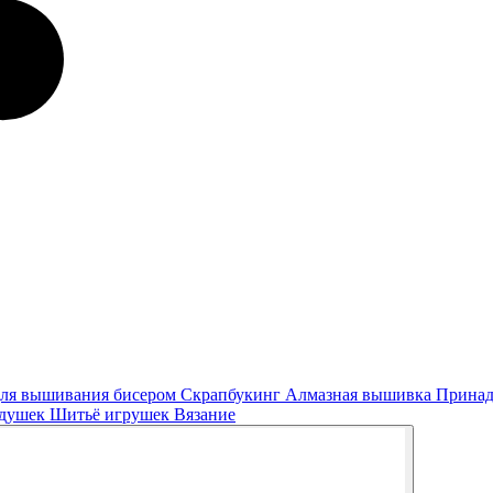
ля вышивания бисером
Скрапбукинг
Алмазная вышивка
Принад
одушек
Шитьё игрушек
Вязание