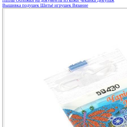
Пазлы
Обложки на документы из кожи
Чеканка
Декупаж
Вышивка подушек
Шитьё игрушек
Вязание