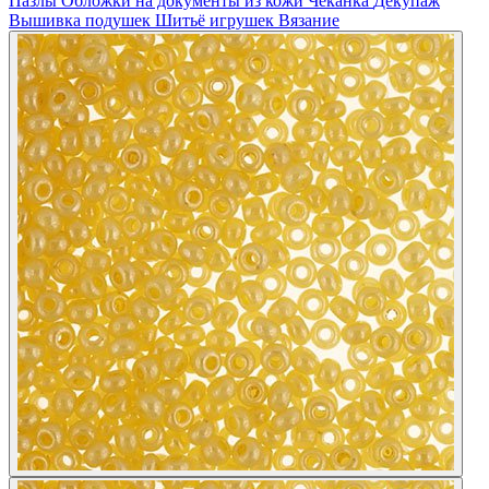
Пазлы
Обложки на документы из кожи
Чеканка
Декупаж
Вышивка подушек
Шитьё игрушек
Вязание