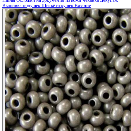
Пазлы
Обложки на документы из кожи
Чеканка
Декупаж
Вышивка подушек
Шитьё игрушек
Вязание