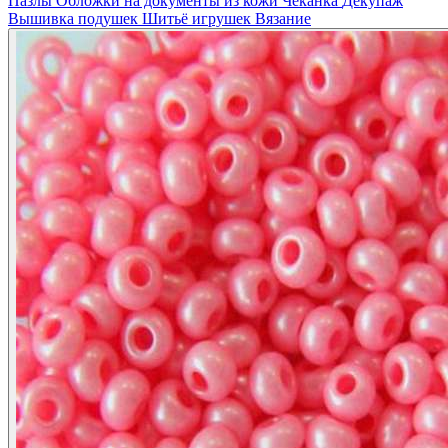
Пазлы
Обложки на документы из кожи
Чеканка
Декупаж
Вышивка подушек
Шитьё игрушек
Вязание