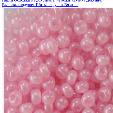
Пазлы
Обложки на документы из кожи
Чеканка
Декупаж
Вышивка подушек
Шитьё игрушек
Вязание