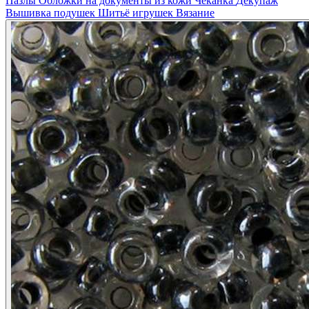
Пазлы
Обложки на документы из кожи
Чеканка
Декупаж
Вышивка подушек
Шитьё игрушек
Вязание