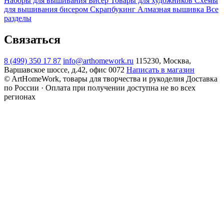
Наборы для вышивания
Бисер
Товары для художников
Схемы
для вышивания бисером
Скрапбукинг
Алмазная вышивка
Все
разделы
Связаться
8 (499) 350 17 87
info@arthomework.ru
115230, Москва,
Варшавское шоссе, д.42, офис 0072
Написать в магазин
© ArtHomeWork, товары для творчества и рукоделия
Доставка
по России · Оплата при получении доступна не во всех
регионах