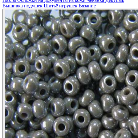
Пазлы
Обложки на документы из кожи
Чеканка
Декупаж
Вышивка подушек
Шитьё игрушек
Вязание