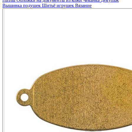
Пазлы
Обложки на документы из кожи
Чеканка
Декупаж
Вышивка подушек
Шитьё игрушек
Вязание