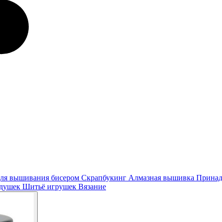
ля вышивания бисером
Скрапбукинг
Алмазная вышивка
Принад
одушек
Шитьё игрушек
Вязание