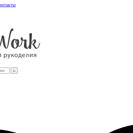
онтакты
⌕