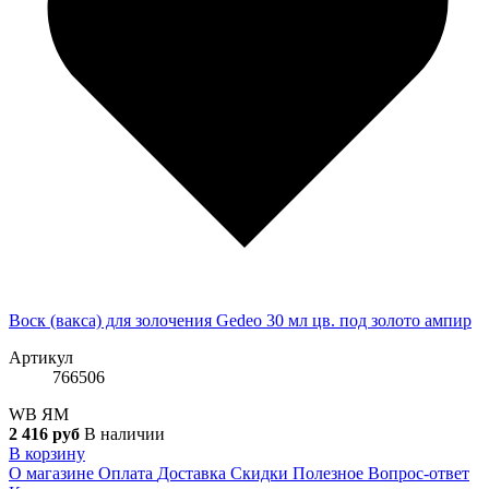
Воск (вакса) для золочения Gedeo 30 мл цв. под золото ампир
Артикул
766506
WB
ЯМ
2 416 руб
В наличии
В корзину
О магазине
Оплата
Доставка
Скидки
Полезное
Вопрос-ответ