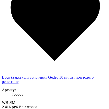
Воск (вакса) для золочения Gedeo 30 мл цв. под золото
ренессанс
Артикул
766508
WB
ЯМ
2 416 руб
В наличии