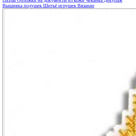
Пазлы
Обложки на документы из кожи
Чеканка
Декупаж
Вышивка подушек
Шитьё игрушек
Вязание