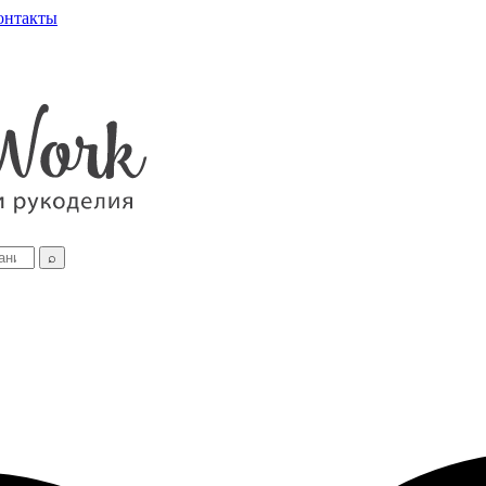
онтакты
⌕