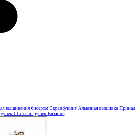
ля вышивания бисером
Скрапбукинг
Алмазная вышивка
Принад
одушек
Шитьё игрушек
Вязание