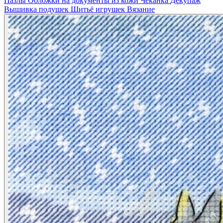
Пазлы
Обложки на документы из кожи
Чеканка
Декупаж
Вышивка подушек
Шитьё игрушек
Вязание