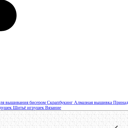
ля вышивания бисером
Скрапбукинг
Алмазная вышивка
Принад
одушек
Шитьё игрушек
Вязание