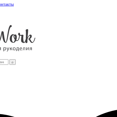
онтакты
⌕