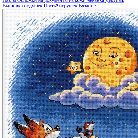
Пазлы
Обложки на документы из кожи
Чеканка
Декупаж
Вышивка подушек
Шитьё игрушек
Вязание