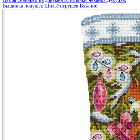
Пазлы
Обложки на документы из кожи
Чеканка
Декупаж
Вышивка подушек
Шитьё игрушек
Вязание