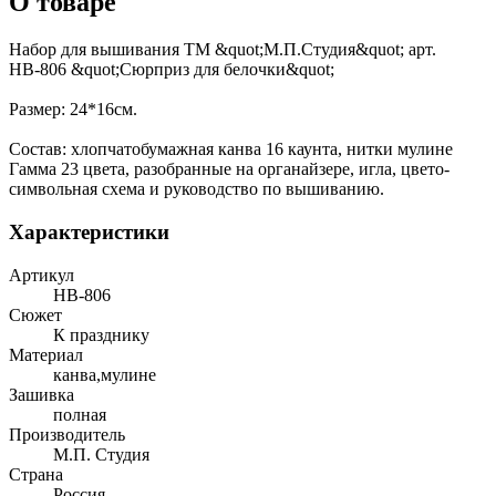
О товаре
Набор для вышивания ТМ &quot;М.П.Студия&quot; арт.
НВ-806 &quot;Сюрприз для белочки&quot;
Размер: 24*16см.
Состав: хлопчатобумажная канва 16 каунта, нитки мулине
Гамма 23 цвета, разобранные на органайзере, игла, цвето-
символьная схема и руководство по вышиванию.
Характеристики
Артикул
НВ-806
Сюжет
К празднику
Материал
канва,мулине
Зашивка
полная
Производитель
М.П. Студия
Страна
Россия