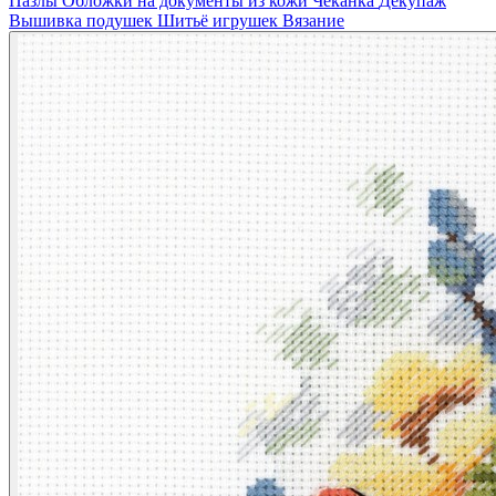
Пазлы
Обложки на документы из кожи
Чеканка
Декупаж
Вышивка подушек
Шитьё игрушек
Вязание