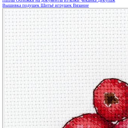
Пазлы
Обложки на документы из кожи
Чеканка
Декупаж
Вышивка подушек
Шитьё игрушек
Вязание