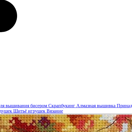
ля вышивания бисером
Скрапбукинг
Алмазная вышивка
Принад
одушек
Шитьё игрушек
Вязание