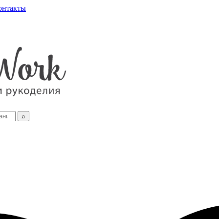
онтакты
⌕