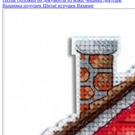
Пазлы
Обложки на документы из кожи
Чеканка
Декупаж
Вышивка подушек
Шитьё игрушек
Вязание