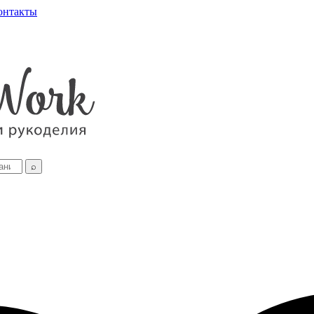
онтакты
⌕