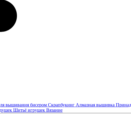
ля вышивания бисером
Скрапбукинг
Алмазная вышивка
Принад
одушек
Шитьё игрушек
Вязание