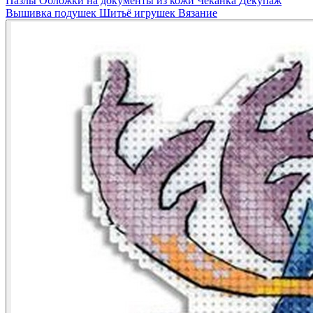
Пазлы
Обложки на документы из кожи
Чеканка
Декупаж
Вышивка подушек
Шитьё игрушек
Вязание