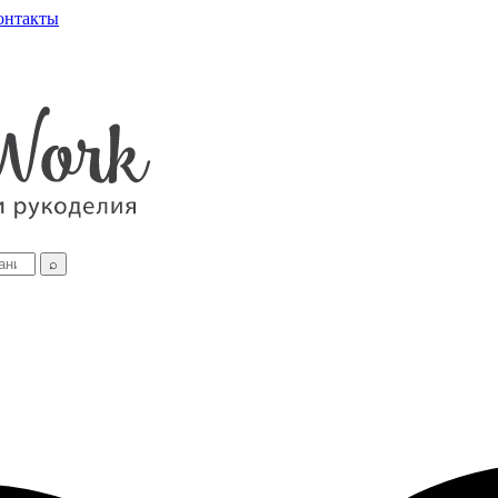
онтакты
⌕