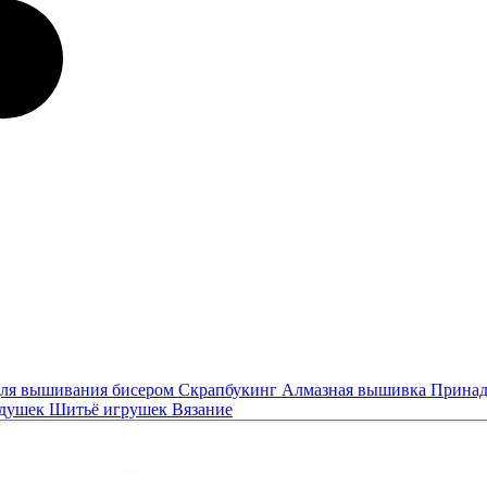
ля вышивания бисером
Скрапбукинг
Алмазная вышивка
Принад
одушек
Шитьё игрушек
Вязание