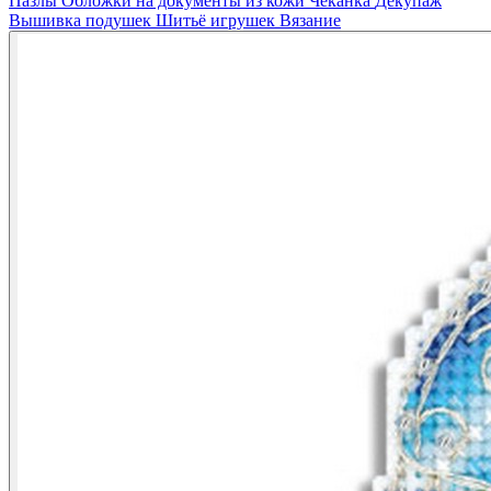
Пазлы
Обложки на документы из кожи
Чеканка
Декупаж
Вышивка подушек
Шитьё игрушек
Вязание