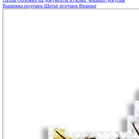
Пазлы
Обложки на документы из кожи
Чеканка
Декупаж
Вышивка подушек
Шитьё игрушек
Вязание