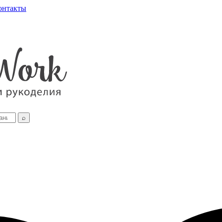
онтакты
⌕