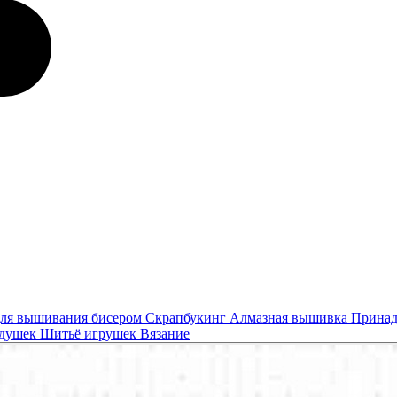
ля вышивания бисером
Скрапбукинг
Алмазная вышивка
Принад
одушек
Шитьё игрушек
Вязание