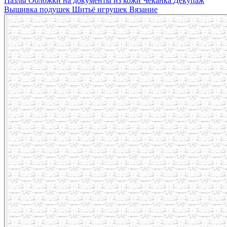
Пазлы
Обложки на документы из кожи
Чеканка
Декупаж
Вышивка подушек
Шитьё игрушек
Вязание