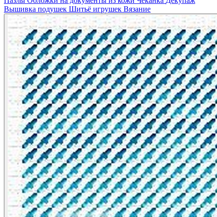
Пазлы
Обложки на документы из кожи
Чеканка
Декупаж
Вышивка подушек
Шитьё игрушек
Вязание