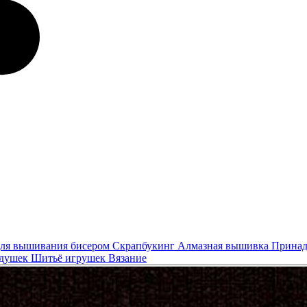
ля вышивания бисером
Скрапбукинг
Алмазная вышивка
Принад
одушек
Шитьё игрушек
Вязание