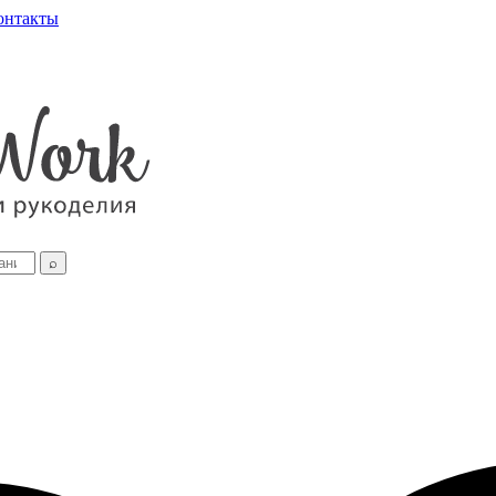
онтакты
⌕