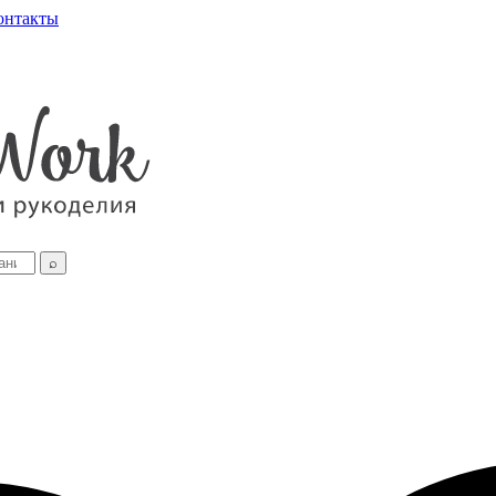
онтакты
⌕