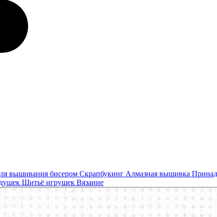
ля вышивания бисером
Скрапбукинг
Алмазная вышивка
Принад
одушек
Шитьё игрушек
Вязание