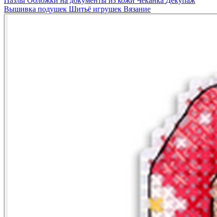
Пазлы
Обложки на документы из кожи
Чеканка
Декупаж
Вышивка подушек
Шитьё игрушек
Вязание