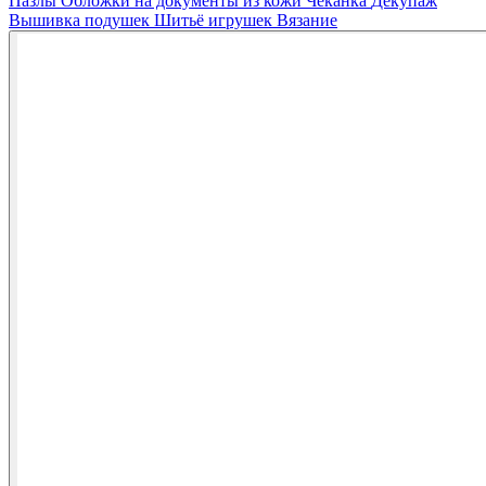
Пазлы
Обложки на документы из кожи
Чеканка
Декупаж
Вышивка подушек
Шитьё игрушек
Вязание