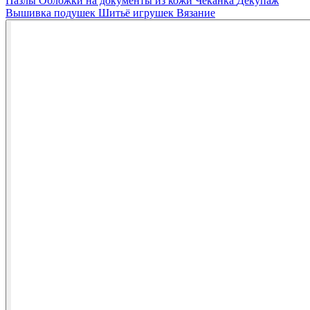
Пазлы
Обложки на документы из кожи
Чеканка
Декупаж
Вышивка подушек
Шитьё игрушек
Вязание