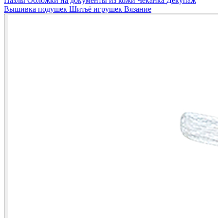
Пазлы
Обложки на документы из кожи
Чеканка
Декупаж
Вышивка подушек
Шитьё игрушек
Вязание