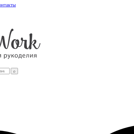
онтакты
⌕