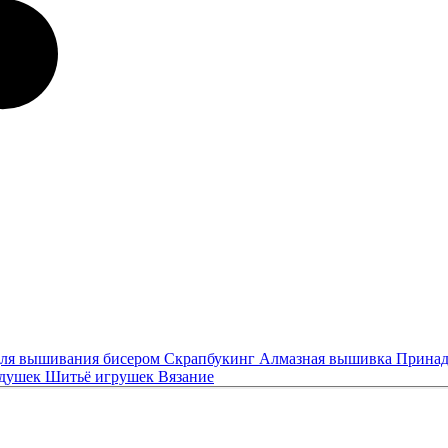
ля вышивания бисером
Скрапбукинг
Алмазная вышивка
Принад
одушек
Шитьё игрушек
Вязание