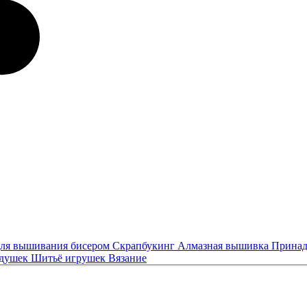
ля вышивания бисером
Скрапбукинг
Алмазная вышивка
Принад
одушек
Шитьё игрушек
Вязание