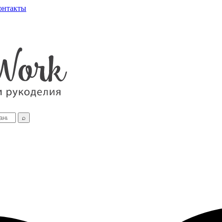
онтакты
⌕