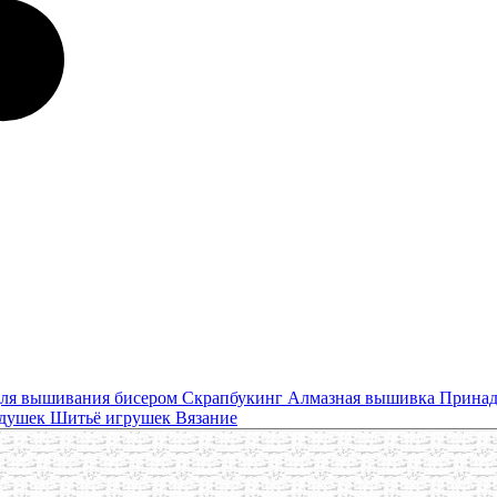
ля вышивания бисером
Скрапбукинг
Алмазная вышивка
Принад
одушек
Шитьё игрушек
Вязание