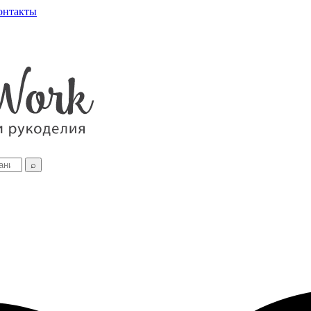
онтакты
⌕