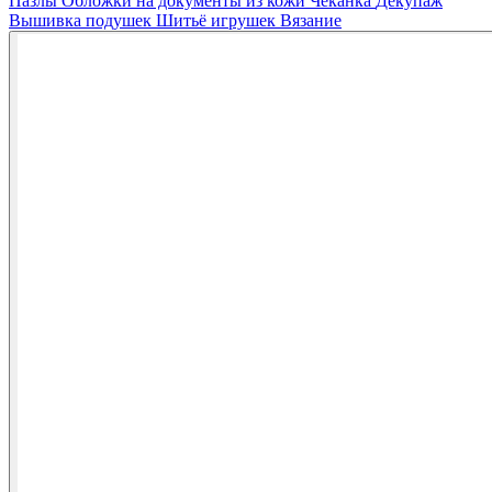
Пазлы
Обложки на документы из кожи
Чеканка
Декупаж
Вышивка подушек
Шитьё игрушек
Вязание