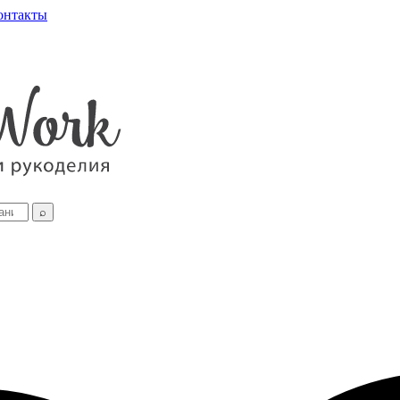
онтакты
⌕