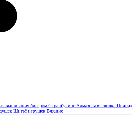
ля вышивания бисером
Скрапбукинг
Алмазная вышивка
Принад
одушек
Шитьё игрушек
Вязание