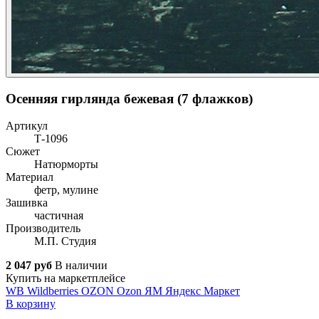
Осенняя гирлянда бежевая (7 флажков)
Артикул
Т-1096
Сюжет
Натюрморты
Материал
фетр, мулине
Зашивка
частичная
Производитель
М.П. Студия
2 047 руб
В наличии
Купить на маркетплейсе
WB
Wildberries
OZON
Ozon
ЯМ
Яндекс Маркет
В корзину