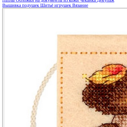
Пазлы
Обложки на документы из кожи
Чеканка
Декупаж
Вышивка подушек
Шитьё игрушек
Вязание